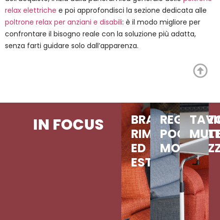
relax elettriche
e poi approfondisci la sezione dedicata alle
poltrone relax per anziani e disabili
: è il modo migliore per
confrontare il bisogno reale con la soluzione più adatta,
senza farti guidare solo dall’apparenza.
BRACCIOLO
REGOLAZI
TAV
IN FOCUS
RIMOVIBILE
POGGIAT
MULT
ED
MOTORIZ
ESTRAIBILE