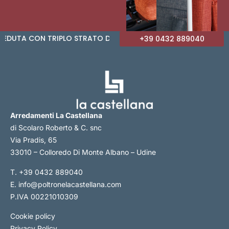
N TRIPLO STRATO DI IMBOTTITURA • BRACCIOLI E OR
+39 0432 889040
Arredamenti La Castellana
di Scolaro Roberto & C. snc
Via Pradis, 65
33010 – Colloredo Di Monte Albano – Udine
T.
+39 0432 889040
E.
info@poltronelacastellana.com
P.IVA 00221010309
Cookie policy
Privacy Policy