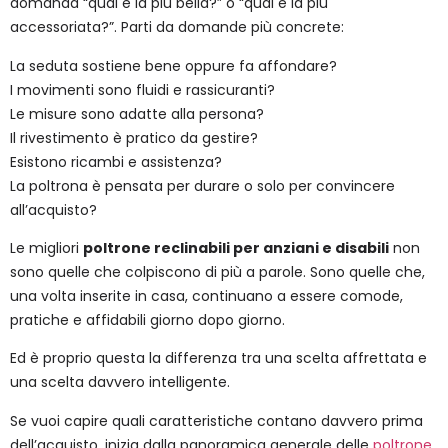
domanda “qual è la più bella?” o “qual è la più
accessoriata?”. Parti da domande più concrete:
La seduta sostiene bene oppure fa affondare?
I movimenti sono fluidi e rassicuranti?
Le misure sono adatte alla persona?
Il rivestimento è pratico da gestire?
Esistono ricambi e assistenza?
La poltrona è pensata per durare o solo per convincere
all’acquisto?
Le migliori
poltrone reclinabili per anziani e disabili
non
sono quelle che colpiscono di più a parole. Sono quelle che,
una volta inserite in casa, continuano a essere comode,
pratiche e affidabili giorno dopo giorno.
Ed è proprio questa la differenza tra una scelta affrettata e
una scelta davvero intelligente.
Se vuoi capire quali caratteristiche contano davvero prima
dell’acquisto, inizia dalla panoramica generale delle
poltrone