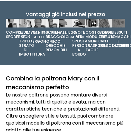
Vantaggi già inclusi nel prezzo
SEDUTA
BORDI
TESSUTI
SCHIENALE,
COMPLETAMENTE
RUOTE
COSTRUZIONE
SCHIENALE
ALLUNGO
CON
TESSUTO
SMACCHIA
BRACCIOLO
SFODERABILE
PER
MODULARE
ALTO
POGGIAPIEDI
TRIPLO
ANTI
E
E
SPOSTAMENTO
CON
ERGONOMICO
STRATO
SFILACCIAMENT
LAVABILI
ORECCHIE
PERSONA
TRASPORTO
DI
REMOVIBILI
A
FACILE
IMBOTTITURA
BORDO
Combina la poltrona Mary con il
meccanismo perfetto
Le nostre poltrone possono montare diversi
meccanismi, tutti di qualità elevata, ma con
caratteristiche tecniche e prestazionali differenti.
Oltre a scegliere stile e tessuti, puoi combinare
qualsiasi modello di poltrona con il meccanismo più
adatto alle tue esigenze.