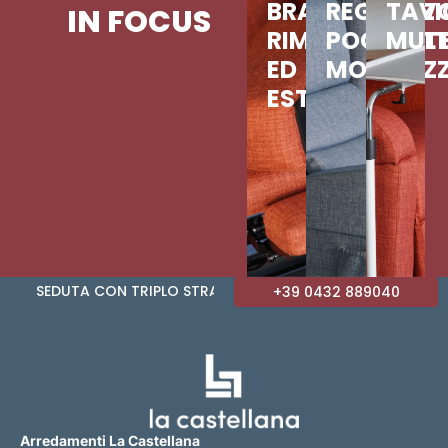
BRACCIOLO
REGOLAZI
TAV
IN FOCUS
RIMOVIBILE
POGGIAT
MULT
ED
MOTORIZ
ESTRAIBILE
DUTA CON TRIPLO STRATO DI IMBOTTITURA • BRACCIOL
+39 0432 889040
Arredamenti La Castellana