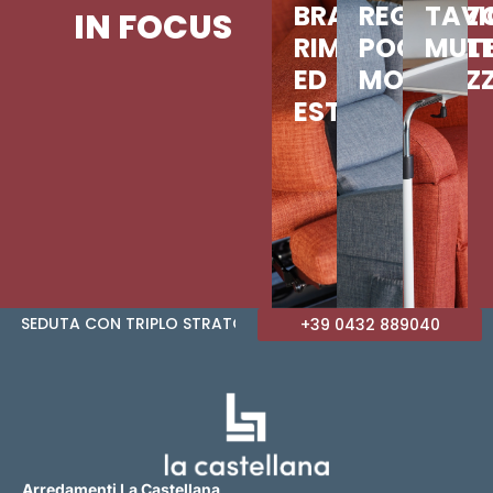
BRACCIOLO
REGOLAZI
TAV
IN FOCUS
RIMOVIBILE
POGGIAT
MULT
ED
MOTORIZ
ESTRAIBILE
A CON TRIPLO STRATO DI IMBOTTITURA • BRACCIOLI 
+39 0432 889040
Arredamenti La Castellana